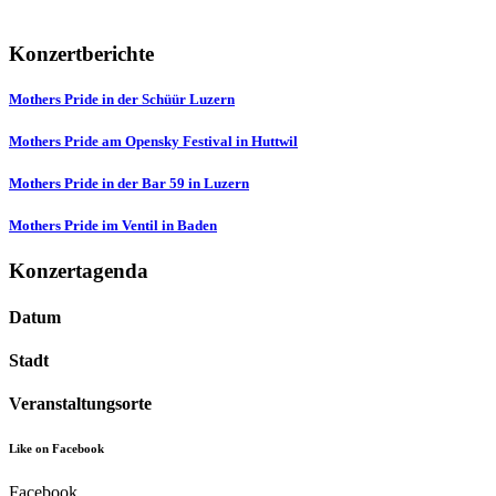
Konzertberichte
Mothers Pride in der Schüür Luzern
Mothers Pride am Opensky Festival in Huttwil
Mothers Pride in der Bar 59 in Luzern
Mothers Pride im Ventil in Baden
Konzertagenda
Datum
Stadt
Veranstaltungsorte
Like on Facebook
Facebook