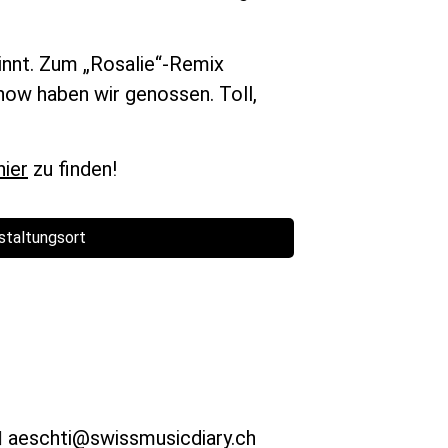
innt. Zum „Rosalie“-Remix
how haben wir genossen. Toll,
hier
zu finden!
staltungsort
aeschti@swissmusicdiary.ch