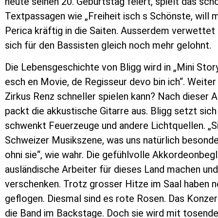
heute seinen 20. Geburtstag feiert, spielt das s
Textpassagen wie „Freiheit isch s Schönste, will m
Perica kräftig in die Saiten. Ausserdem verwettet 
sich für den Bassisten gleich noch mehr gelohnt.
Die Lebensgeschichte von Bligg wird in „Mini Story
esch en Movie, de Regisseur devo bin ich“. Weite
Zirkus Renz schneller spielen kann? Nach dieser An
packt die akkustische Gitarre aus. Bligg setzt sic
schwenkt Feuerzeuge und andere Lichtquellen. „Sign
Schweizer Musikszene, was uns natürlich besonder
ohni sie“, wie wahr. Die gefühlvolle Akkordeonbe
ausländische Arbeiter für dieses Land machen und
verschenken. Trotz grosser Hitze im Saal haben n
geflogen. Diesmal sind es rote Rosen. Das Konze
die Band im Backstage. Doch sie wird mit tosende