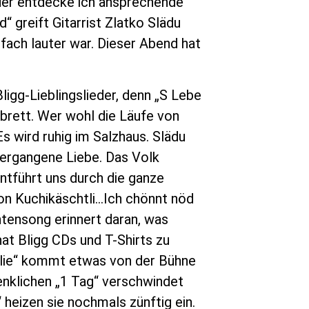
eder entdecke ich ansprechende
“ greift Gitarrist Zlatko Slädu
nfach lauter war. Dieser Abend hat
ligg-Lieblingslieder, denn „S Lebe
brett. Wer wohl die Läufe von
s wird ruhig im Salzhaus. Slädu
 vergangene Liebe. Das Volk
entführt uns durch die ganze
ion Kuchikäschtli…Ich chönnt nöd
ntensong erinnert daran, was
at Bligg CDs und T-Shirts zu
salie“ kommt etwas von der Bühne
enklichen „1 Tag“ verschwindet
heizen sie nochmals zünftig ein.