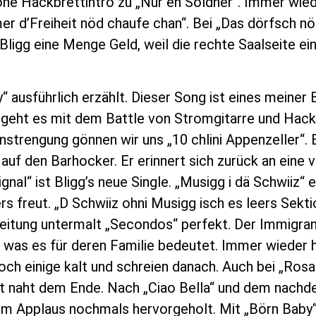
chöne Hackbrettintro zu „Nur en Söldner“. Immer wi
er d’Freiheit nöd chaufe chan“. Bei „Das dörfsch nöd
Bligg eine Menge Geld, weil die rechte Saalseite ei
“ ausführlich erzählt. Dieser Song ist eines meiner B
r geht es mit dem Battle von Stromgitarre und Hack
strengung gönnen wir uns „10 chlini Appenzeller“. E
h auf den Barhocker. Er erinnert sich zurück an eine
al“ ist Bligg’s neue Single. „Musigg i dä Schwiiz“ 
s freut. „D Schwiiz ohni Musigg isch es leers Sekt
gleitung untermalt „Secondos“ perfekt. Der Immigra
 was es für deren Familie bedeutet. Immer wieder h
och einige kalt und schreien danach. Auch bei „Ro
rt naht dem Ende. Nach „Ciao Bella“ und dem nachd
m Applaus nochmals hervorgeholt. Mit „Börn Baby“ 