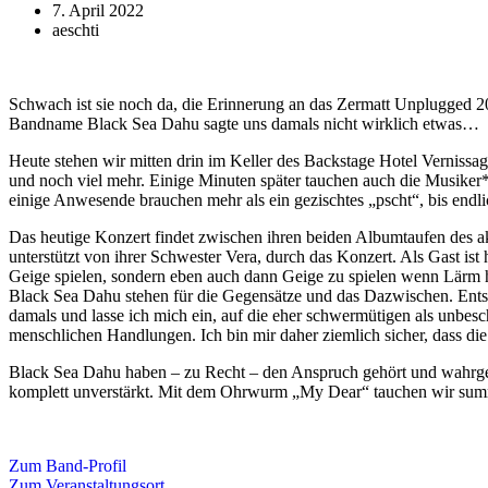
7. April 2022
aeschti
Schwach ist sie noch da, die Erinnerung an das Zermatt Unplugged 
Bandname Black Sea Dahu sagte uns damals nicht wirklich etwas…
Heute stehen wir mitten drin im Keller des Backstage Hotel Vernissa
und noch viel mehr. Einige Minuten später tauchen auch die Musiker*
einige Anwesende brauchen mehr als ein gezischtes „pscht“, bis endl
Das heutige Konzert findet zwischen ihren beiden Albumtaufen des a
unterstützt von ihrer Schwester Vera, durch das Konzert. Als Gast is
Geige spielen, sondern eben auch dann Geige zu spielen wenn Lärm h
Black Sea Dahu stehen für die Gegensätze und das Dazwischen. Ents
damals und lasse ich mich ein, auf die eher schwermütigen als unbe
menschlichen Handlungen. Ich bin mir daher ziemlich sicher, dass die 
Black Sea Dahu haben – zu Recht – den Anspruch gehört und wahrgen
komplett unverstärkt. Mit dem Ohrwurm „My Dear“ tauchen wir summ
Zum Band-Profil
Zum Veranstaltungsort