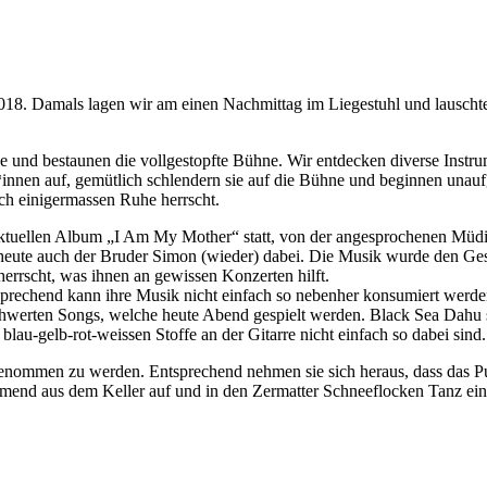
2018. Damals lagen wir am einen Nachmittag im Liegestuhl und lausch
ge und bestaunen die vollgestopfte Bühne. Wir entdecken diverse Instru
innen auf, gemütlich schlendern sie auf die Bühne und beginnen unaufg
ich einigermassen Ruhe herrscht.
ktuellen Album „I Am My Mother“ statt, von der angesprochenen Müdigk
t heute auch der Bruder Simon (wieder) dabei. Die Musik wurde den Gesc
errscht, was ihnen an gewissen Konzerten hilft.
prechend kann ihre Musik nicht einfach so nebenher konsumiert werde
schwerten Songs, welche heute Abend gespielt werden. Black Sea Dahu 
blau-gelb-rot-weissen Stoffe an der Gitarre nicht einfach so dabei sind.
ommen zu werden. Entsprechend nehmen sie sich heraus, dass das Pub
end aus dem Keller auf und in den Zermatter Schneeflocken Tanz ein