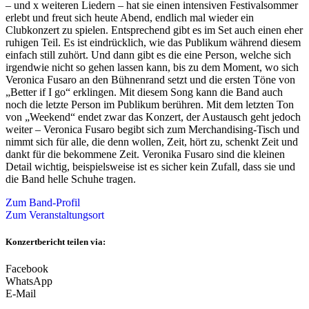
– und x weiteren Liedern – hat sie einen intensiven Festivalsommer
erlebt und freut sich heute Abend, endlich mal wieder ein
Clubkonzert zu spielen. Entsprechend gibt es im Set auch einen eher
ruhigen Teil. Es ist eindrücklich, wie das Publikum während diesem
einfach still zuhört. Und dann gibt es die eine Person, welche sich
irgendwie nicht so gehen lassen kann, bis zu dem Moment, wo sich
Veronica Fusaro an den Bühnenrand setzt und die ersten Töne von
„Better if I go“ erklingen. Mit diesem Song kann die Band auch
noch die letzte Person im Publikum berühren. Mit dem letzten Ton
von „Weekend“ endet zwar das Konzert, der Austausch geht jedoch
weiter – Veronica Fusaro begibt sich zum Merchandising-Tisch und
nimmt sich für alle, die denn wollen, Zeit, hört zu, schenkt Zeit und
dankt für die bekommene Zeit. Veronika Fusaro sind die kleinen
Detail wichtig, beispielsweise ist es sicher kein Zufall, dass sie und
die Band helle Schuhe tragen.
Zum Band-Profil
Zum Veranstaltungsort
Konzertbericht teilen via:
Facebook
WhatsApp
E-Mail