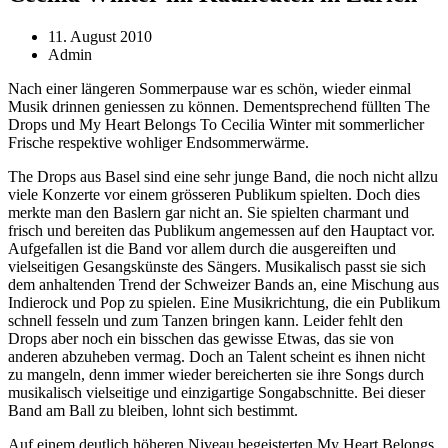
11. August 2010
Admin
Nach einer längeren Sommerpause war es schön, wieder einmal
Musik drinnen geniessen zu können. Dementsprechend füllten The
Drops und My Heart Belongs To Cecilia Winter mit sommerlicher
Frische respektive wohliger Endsommerwärme.
The Drops aus Basel sind eine sehr junge Band, die noch nicht allzu
viele Konzerte vor einem grösseren Publikum spielten. Doch dies
merkte man den Baslern gar nicht an. Sie spielten charmant und
frisch und bereiten das Publikum angemessen auf den Hauptact vor.
Aufgefallen ist die Band vor allem durch die ausgereiften und
vielseitigen Gesangskünste des Sängers. Musikalisch passt sie sich
dem anhaltenden Trend der Schweizer Bands an, eine Mischung aus
Indierock und Pop zu spielen. Eine Musikrichtung, die ein Publikum
schnell fesseln und zum Tanzen bringen kann. Leider fehlt den
Drops aber noch ein bisschen das gewisse Etwas, das sie von
anderen abzuheben vermag. Doch an Talent scheint es ihnen nicht
zu mangeln, denn immer wieder bereicherten sie ihre Songs durch
musikalisch vielseitige und einzigartige Songabschnitte. Bei dieser
Band am Ball zu bleiben, lohnt sich bestimmt.
Auf einem deutlich höheren Niveau begeisterten My Heart Belongs