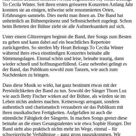
To Cecila Winter. Seit ihren ersten grösseren Konzerten Anfang Jahr
konnten sie an einigen, teilweise sehr renommierten Orten,
Erfahrungen sammeln. Dies merkt man ihnen an. Die Band hat
unheimlich an Bühnenpräsenz und Selbstsicherheit zugelegt. Schon
beim Betreten der Bühne zieht sie alle Aufmerksamkeit auf sich.
Unter einem Glitzerregen beginnt die Band, ihre Songs zum Besten
zu geben und kann dabei auf ein beachtliches Repertoire
zurückgreifen. So streifen My Heart Belongs To Cecilia Winter
während ihres etwa einstündigen Konzertes beinahe alle
Stimmungslagen. Einmal schön und leise, beinahe traurig, dann
wieder schnell und hoffnungserfüllend. Ganz nebenbei gelingt es
der Band, das Publikum sowohl zum Tanzen, wie auch zum
Nachdenken zu bringen.
Dass diese Musik so wirkt, hat ganz bestimmt etwas mit der
Persönlichkeiten der Band zu tun. Sowohl der Sänger Thom Luz
wie auch Betty Fischer wirken auf der Bühne, als würden sie im
Leben nichts anderes machen. Keineswegs arrogant, sondern
authentisch und charismatisch verzaubern sie das Publikum mit
ihren musikalischen Fertigkeiten. Aufgefallen ist auch die
stimmliche Fähigkeit der Sängerin. In machen Songs grenzt diese
beinahe an die eines Gesangstalentes wie etwa Sophie Hunger. Der
Band steht also praktisch nichts mehr im Wege, einmal – für
schweizerische Verhältnisse – ganz gross rauszukommen. Wir