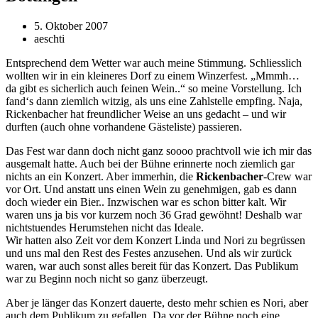
5. Oktober 2007
aeschti
Entsprechend dem Wetter war auch meine Stimmung. Schliesslich
wollten wir in ein kleineres Dorf zu einem Winzerfest. „Mmmh…
da gibt es sicherlich auch feinen Wein..“ so meine Vorstellung. Ich
fand‘s dann ziemlich witzig, als uns eine Zahlstelle empfing. Naja,
Rickenbacher hat freundlicher Weise an uns gedacht – und wir
durften (auch ohne vorhandene Gästeliste) passieren.
Das Fest war dann doch nicht ganz soooo prachtvoll wie ich mir das
ausgemalt hatte. Auch bei der Bühne erinnerte noch ziemlich gar
nichts an ein Konzert. Aber immerhin, die
Rickenbacher
-Crew war
vor Ort. Und anstatt uns einen Wein zu genehmigen, gab es dann
doch wieder ein Bier.. Inzwischen war es schon bitter kalt. Wir
waren uns ja bis vor kurzem noch 36 Grad gewöhnt! Deshalb war
nichtstuendes Herumstehen nicht das Ideale.
Wir hatten also Zeit vor dem Konzert Linda und Nori zu begrüssen
und uns mal den Rest des Festes anzusehen. Und als wir zurück
waren, war auch sonst alles bereit für das Konzert. Das Publikum
war zu Beginn noch nicht so ganz überzeugt.
Aber je länger das Konzert dauerte, desto mehr schien es Nori, aber
auch dem Publikum zu gefallen. Da vor der Bühne noch eine