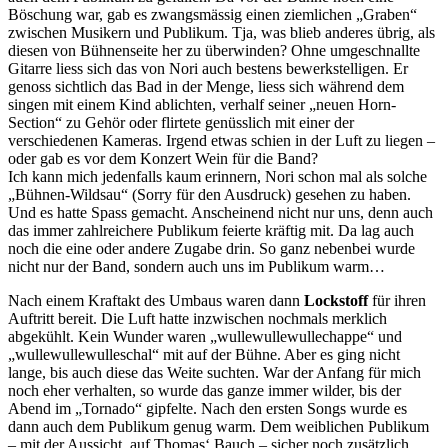
Böschung war, gab es zwangsmässig einen ziemlichen „Graben“
zwischen Musikern und Publikum. Tja, was blieb anderes übrig, als
diesen von Bühnenseite her zu überwinden? Ohne umgeschnallte
Gitarre liess sich das von Nori auch bestens bewerkstelligen. Er
genoss sichtlich das Bad in der Menge, liess sich während dem
singen mit einem Kind ablichten, verhalf seiner „neuen Horn-
Section“ zu Gehör oder flirtete genüsslich mit einer der
verschiedenen Kameras. Irgend etwas schien in der Luft zu liegen –
oder gab es vor dem Konzert Wein für die Band?
Ich kann mich jedenfalls kaum erinnern, Nori schon mal als solche
„Bühnen-Wildsau“ (Sorry für den Ausdruck) gesehen zu haben.
Und es hatte Spass gemacht. Anscheinend nicht nur uns, denn auch
das immer zahlreichere Publikum feierte kräftig mit. Da lag auch
noch die eine oder andere Zugabe drin. So ganz nebenbei wurde
nicht nur der Band, sondern auch uns im Publikum warm…
Nach einem Kraftakt des Umbaus waren dann
Lockstoff
für ihren
Auftritt bereit. Die Luft hatte inzwischen nochmals merklich
abgekühlt. Kein Wunder waren „wullewullewullechappe“ und
„wullewullewulleschal“ mit auf der Bühne. Aber es ging nicht
lange, bis auch diese das Weite suchten. War der Anfang für mich
noch eher verhalten, so wurde das ganze immer wilder, bis der
Abend im „Tornado“ gipfelte. Nach den ersten Songs wurde es
dann auch dem Publikum genug warm. Dem weiblichen Publikum
– mit der Aussicht, auf Thomas‘ Bauch – sicher noch zusätzlich…