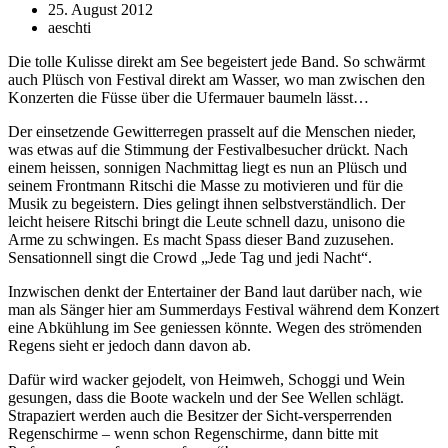
25. August 2012
aeschti
Die tolle Kulisse direkt am See begeistert jede Band. So schwärmt
auch Plüsch von Festival direkt am Wasser, wo man zwischen den
Konzerten die Füsse über die Ufermauer baumeln lässt…
Der einsetzende Gewitterregen prasselt auf die Menschen nieder,
was etwas auf die Stimmung der Festivalbesucher drückt. Nach
einem heissen, sonnigen Nachmittag liegt es nun an Plüsch und
seinem Frontmann Ritschi die Masse zu motivieren und für die
Musik zu begeistern. Dies gelingt ihnen selbstverständlich. Der
leicht heisere Ritschi bringt die Leute schnell dazu, unisono die
Arme zu schwingen. Es macht Spass dieser Band zuzusehen.
Sensationnell singt die Crowd „Jede Tag und jedi Nacht“.
Inzwischen denkt der Entertainer der Band laut darüber nach, wie
man als Sänger hier am Summerdays Festival während dem Konzert
eine Abkühlung im See geniessen könnte. Wegen des strömenden
Regens sieht er jedoch dann davon ab.
Dafür wird wacker gejodelt, von Heimweh, Schoggi und Wein
gesungen, dass die Boote wackeln und der See Wellen schlägt.
Strapaziert werden auch die Besitzer der Sicht-versperrenden
Regenschirme – wenn schon Regenschirme, dann bitte mit