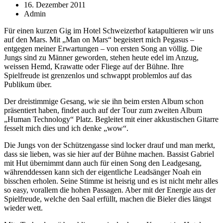
16. Dezember 2011
Admin
Für einen kurzen Gig im Hotel Schweizerhof katapultieren wir uns
auf den Mars. Mit „Man on Mars“ begeistert mich Pegasus –
entgegen meiner Erwartungen – von ersten Song an völlig. Die
Jungs sind zu Männer geworden, stehen heute edel im Anzug,
weissen Hemd, Krawatte oder Fliege auf der Bühne. Ihre
Spielfreude ist grenzenlos und schwappt problemlos auf das
Publikum über.
Der dreistimmige Gesang, wie sie ihn beim ersten Album schon
präsentiert haben, findet auch auf der Tour zum zweiten Album
„Human Technology“ Platz. Begleitet mit einer akkustischen Gitarre
fesselt mich dies und ich denke „wow“.
Die Jungs von der Schützengasse sind locker drauf und man merkt,
dass sie lieben, was sie hier auf der Bühne machen. Bassist Gabriel
mit Hut übernimmt dann auch für einen Song den Leadgesang,
währenddessen kann sich der eigentliche Leadsänger Noah ein
bisschen erholen. Seine Stimme ist heisrig und es ist nicht mehr alles
so easy, vorallem die hohen Passagen. Aber mit der Energie aus der
Spielfreude, welche den Saal erfüllt, machen die Bieler dies längst
wieder wett.