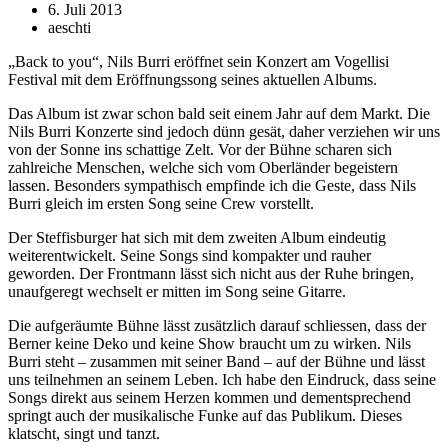
6. Juli 2013
aeschti
„Back to you“, Nils Burri eröffnet sein Konzert am Vogellisi
Festival mit dem Eröffnungssong seines aktuellen Albums.
Das Album ist zwar schon bald seit einem Jahr auf dem Markt. Die
Nils Burri Konzerte sind jedoch dünn gesät, daher verziehen wir uns
von der Sonne ins schattige Zelt. Vor der Bühne scharen sich
zahlreiche Menschen, welche sich vom Oberländer begeistern
lassen. Besonders sympathisch empfinde ich die Geste, dass Nils
Burri gleich im ersten Song seine Crew vorstellt.
Der Steffisburger hat sich mit dem zweiten Album eindeutig
weiterentwickelt. Seine Songs sind kompakter und rauher
geworden. Der Frontmann lässt sich nicht aus der Ruhe bringen,
unaufgeregt wechselt er mitten im Song seine Gitarre.
Die aufgeräumte Bühne lässt zusätzlich darauf schliessen, dass der
Berner keine Deko und keine Show braucht um zu wirken. Nils
Burri steht – zusammen mit seiner Band – auf der Bühne und lässt
uns teilnehmen an seinem Leben. Ich habe den Eindruck, dass seine
Songs direkt aus seinem Herzen kommen und dementsprechend
springt auch der musikalische Funke auf das Publikum. Dieses
klatscht, singt und tanzt.