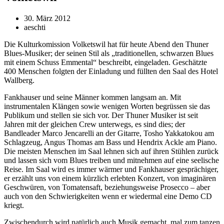
30. März 2012
aeschti
Die Kulturkomission Volketswil hat für heute Abend den Thuner
Blues-Musiker; der seinen Stil als „traditionellen, schwarzen Blues
mit einem Schuss Emmental“ beschreibt, eingeladen. Geschätzte
400 Menschen folgten der Einladung und füllten den Saal des Hotel
Wallberg.
Fankhauser und seine Männer kommen langsam an. Mit
instrumentalen Klängen sowie wenigen Worten begrüssen sie das
Publikum und stellen sie sich vor. Der Thuner Musiker ist seit
Jahren mit der gleichen Crew unterwegs, es sind dies; der
Bandleader Marco Jencarelli an der Gitarre, Tosho Yakkatokou am
Schlagzeug, Angus Thomas am Bass und Hendrix Ackle am Piano.
Die meisten Menschen im Saal lehnen sich auf ihren Stühlen zurück
und lassen sich vom Blues treiben und mitnehmen auf eine seelische
Reise. Im Saal wird es immer wärmer und Fankhauser gesprächiger,
er erzählt uns von einem kürzlich erlebten Konzert, von imaginären
Geschwüren, von Tomatensaft, beziehungsweise Prosecco – aber
auch von den Schwierigkeiten wenn er wiedermal eine Demo CD
kriegt.
Zwischendurch wird natürlich auch Musik gemacht, mal zum tanzen