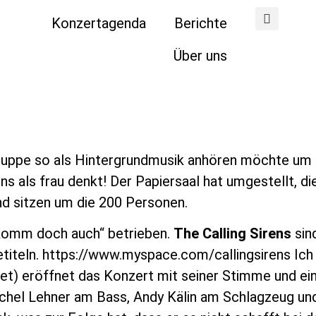
Konzertagenda
Berichte
Über uns
rgruppe so als Hintergrundmusik anhören möchte um 
als frau denkt! Der Papiersaal hat umgestellt, di
nd sitzen um die 200 Personen.
 „komm doch auch“ betrieben.
The Calling Sirens
sin
etiteln. https://www.myspace.com/callingsirens Ic
det) eröffnet das Konzert mit seiner Stimme und ei
Michel Lehner am Bass, Andy Kälin am Schlagzeug und