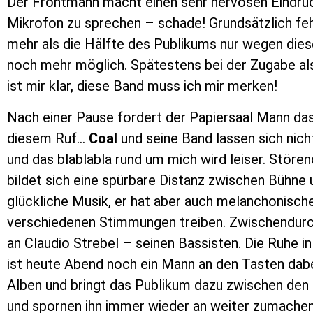
Der Frontmann macht einen sehr nervösen Eindruc
Mikrofon zu sprechen – schade! Grundsätzlich fehl
mehr als die Hälfte des Publikums nur wegen diese
noch mehr möglich. Spätestens bei der Zugabe als
ist mir klar, diese Band muss ich mir merken!
Nach einer Pause fordert der Papiersaal Mann da
diesem Ruf…
Coal
und seine Band lassen sich nic
und das blablabla rund um mich wird leiser. Stör
bildet sich eine spürbare Distanz zwischen Bühn
glückliche Musik, er hat aber auch melanchonische,
verschiedenen Stimmungen treiben. Zwischendurch
an Claudio Strebel – seinen Bassisten. Die Ruhe 
ist heute Abend noch ein Mann an den Tasten dabei 
Alben und bringt das Publikum dazu zwischen den 
und spornen ihn immer wieder an weiter zumachen