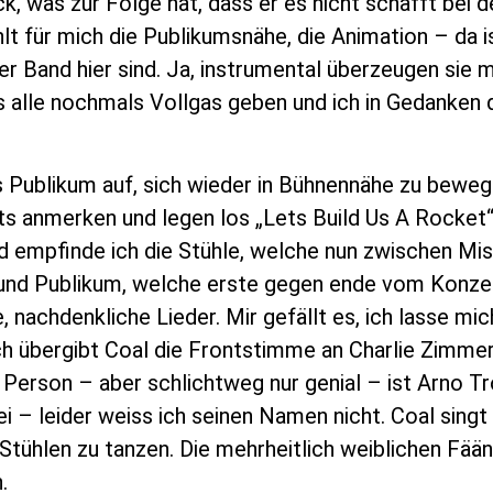
k, was zur Folge hat, dass er es nicht schafft bei
t für mich die Publikumsnähe, die Animation – da i
r Band hier sind. Ja, instrumental überzeugen sie m
 alle nochmals Vollgas geben und ich in Gedanken d
s Publikum auf, sich wieder in Bühnennähe zu bewe
hts anmerken und legen los „Lets Build Us A Rocke
end empfinde ich die Stühle, welche nun zwischen M
e und Publikum, welche erste gegen ende vom Konze
 nachdenkliche Lieder. Mir gefällt es, ich lasse mi
 übergibt Coal die Frontstimme an Charlie Zimmer
in Person – aber schlichtweg nur genial – ist Arno
– leider weiss ich seinen Namen nicht. Coal singt u
Stühlen zu tanzen. Die mehrheitlich weiblichen Fä
.