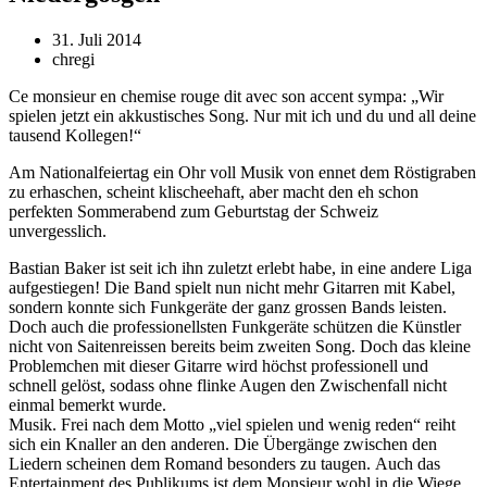
31. Juli 2014
chregi
Ce monsieur en chemise rouge dit avec son accent sympa: „Wir
spielen jetzt ein akkustisches Song. Nur mit ich und du und all deine
tausend Kollegen!“
Am Nationalfeiertag ein Ohr voll Musik von ennet dem Röstigraben
zu erhaschen, scheint klischeehaft, aber macht den eh schon
perfekten Sommerabend zum Geburtstag der Schweiz
unvergesslich.
Bastian Baker ist seit ich ihn zuletzt erlebt habe, in eine andere Liga
aufgestiegen! Die Band spielt nun nicht mehr Gitarren mit Kabel,
sondern konnte sich Funkgeräte der ganz grossen Bands leisten.
Doch auch die professionellsten Funkgeräte schützen die Künstler
nicht von Saitenreissen bereits beim zweiten Song. Doch das kleine
Problemchen mit dieser Gitarre wird höchst professionell und
schnell gelöst, sodass ohne flinke Augen den Zwischenfall nicht
einmal bemerkt wurde.
Musik. Frei nach dem Motto „viel spielen und wenig reden“ reiht
sich ein Knaller an den anderen. Die Übergänge zwischen den
Liedern scheinen dem Romand besonders zu taugen. Auch das
Entertainment des Publikums ist dem Monsieur wohl in die Wiege