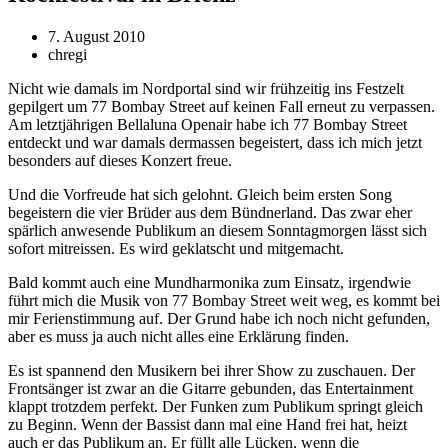
7. August 2010
chregi
Nicht wie damals im Nordportal sind wir frühzeitig ins Festzelt
gepilgert um 77 Bombay Street auf keinen Fall erneut zu verpassen.
Am letztjährigen Bellaluna Openair habe ich 77 Bombay Street
entdeckt und war damals dermassen begeistert, dass ich mich jetzt
besonders auf dieses Konzert freue.
Und die Vorfreude hat sich gelohnt. Gleich beim ersten Song
begeistern die vier Brüder aus dem Bündnerland. Das zwar eher
spärlich anwesende Publikum an diesem Sonntagmorgen lässt sich
sofort mitreissen. Es wird geklatscht und mitgemacht.
Bald kommt auch eine Mundharmonika zum Einsatz, irgendwie
führt mich die Musik von 77 Bombay Street weit weg, es kommt bei
mir Ferienstimmung auf. Der Grund habe ich noch nicht gefunden,
aber es muss ja auch nicht alles eine Erklärung finden.
Es ist spannend den Musikern bei ihrer Show zu zuschauen. Der
Frontsänger ist zwar an die Gitarre gebunden, das Entertainment
klappt trotzdem perfekt. Der Funken zum Publikum springt gleich
zu Beginn. Wenn der Bassist dann mal eine Hand frei hat, heizt
auch er das Publikum an. Er füllt alle Lücken, wenn die